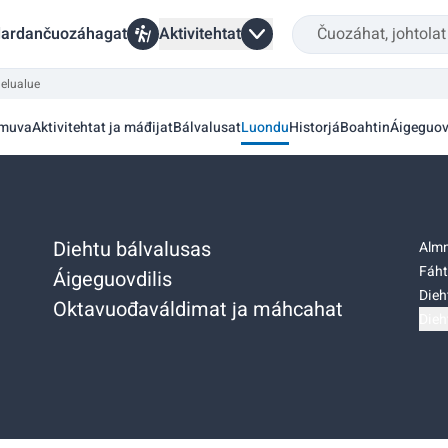
ardančuozáhagat
Aktivitehtat
elualue
muva
Aktivitehtat ja máđijat
Bálvalusat
Luondu
Historjá
Boahtin
Áigeguov
Diehtu bálvalusas
Almm
Fáht
Áigeguovdilis
Dieh
Oktavuođaváldimat ja máhcahat
Dieh