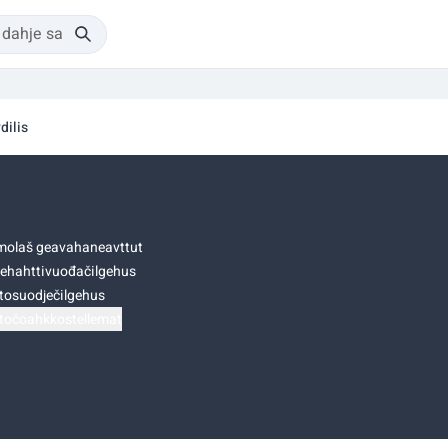
dilis
olaš geavahaneavttut
ehahttivuođačilgehus
tosuodječilgehus
točoahkkostellemat