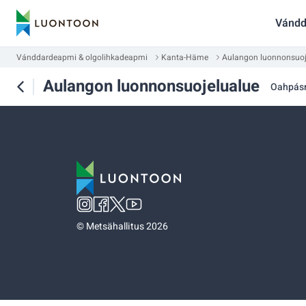
Vándd
Vánddardeapmi & olgolihkadeapmi
Kanta-Häme
Aulangon luonnonsuoj
Aulangon luonnonsuojelualue
Oahpás
©
Metsähallitus 2026