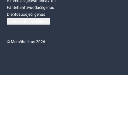
Almmolaš geavahaneavttut
Fáhtehahttivuođačilgehus
Diehtosuodječilgehus
Diehtočoahkkostellemat
©
Metsähallitus 2026