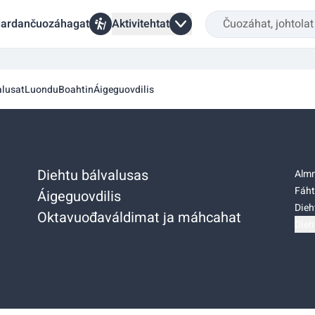
ardančuozáhagat
Aktivitehtat
alusat
Luondu
Boahtin
Áigeguovdilis
Diehtu bálvalusas
Almm
Fáht
Áigeguovdilis
Dieh
Oktavuođaváldimat ja máhcahat
Dieh