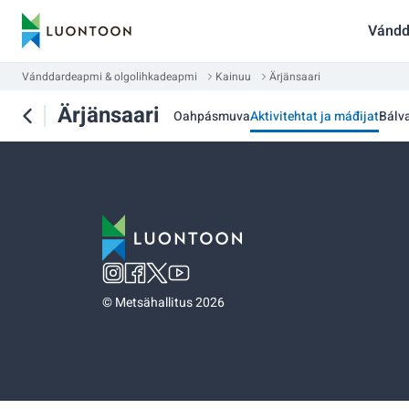
Vándd
Vánddardeapmi & olgolihkadeapmi
Kainuu
Ärjänsaari
Ärjänsaari
Oahpásmuva
Aktivitehtat ja máđijat
Bálv
©
Metsähallitus 2026