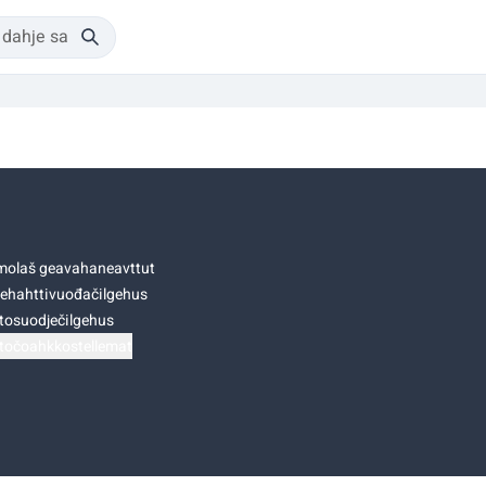
olaš geavahaneavttut
ehahttivuođačilgehus
tosuodječilgehus
točoahkkostellemat