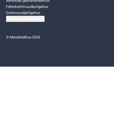
Almmolaš geavahaneavttut
Fáhtehahttivuođačilgehus
Diehtosuodječilgehus
Diehtočoahkkostellemat
©
Metsähallitus 2026