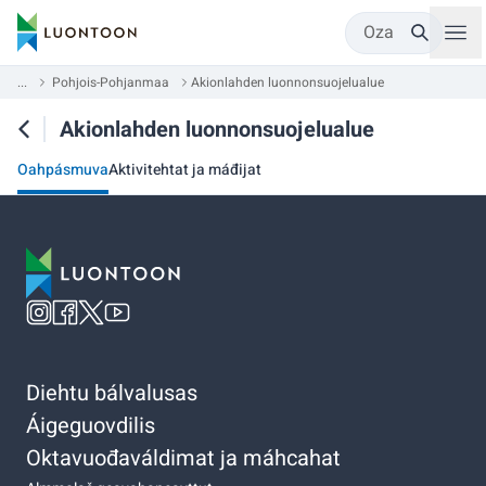
Oza
...
Pohjois-Pohjanmaa
Akionlahden luonnonsuojelualue
Akionlahden luonnonsuojelualue
Oahpásmuva
Aktivitehtat ja máđijat
Diehtu bálvalusas
Áigeguovdilis
Oktavuođaváldimat ja máhcahat