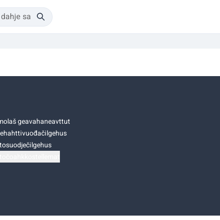
olaš geavahaneavttut
ehahttivuođačilgehus
tosuodječilgehus
točoahkkostellemat