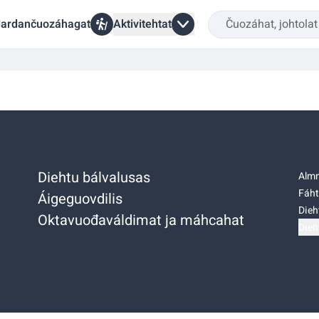
ardančuozáhagat
Aktivitehtat
Diehtu bálvalusas
Almm
Fáht
Áigeguovdilis
Dieh
Oktavuođaváldimat ja máhcahat
Dieh