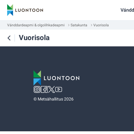
Vándd
Vánddardeapmi & olgolihkadeapmi
Satakunta
Vuorisola
Vuorisola
©
Metsähallitus 2026