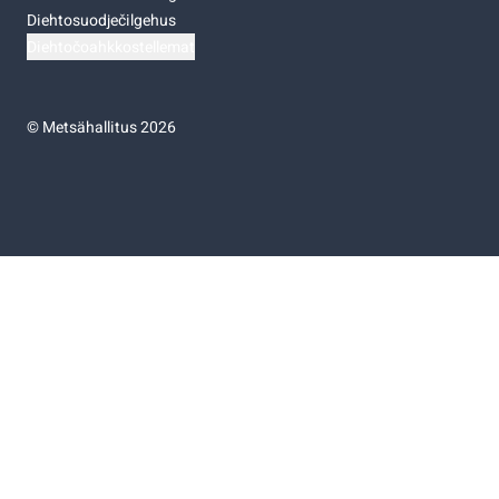
Diehtosuodječilgehus
Diehtočoahkkostellemat
©
Metsähallitus 2026