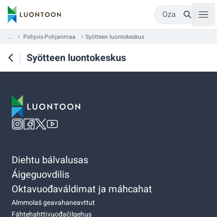
Oza
...
Pohjois-Pohjanmaa
Syötteen luontokeskus
Syötteen luontokeskus
Diehtu bálvalusas
Áigeguovdilis
Oktavuođaváldimat ja máhcahat
Almmolaš geavahaneavttut
Fáhtehahttivuođačilgehus