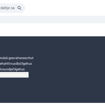
olaš geavahaneavttut
ehahttivuođačilgehus
tosuodječilgehus
točoahkkostellemat