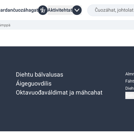
ardančuozáhagat
Aktivitehtat
kämppä
Diehtu bálvalusas
Almm
Fáht
Áigeguovdilis
Dieh
Oktavuođaváldimat ja máhcahat
Dieh