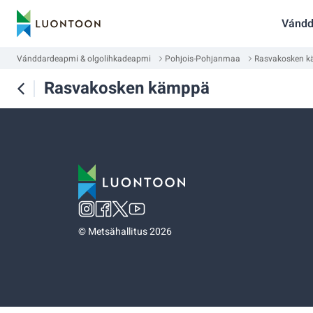
Vándd
Vánddardeapmi & olgolihkadeapmi
Pohjois-Pohjanmaa
Rasvakosken 
Rasvakosken kämppä
©
Metsähallitus 2026