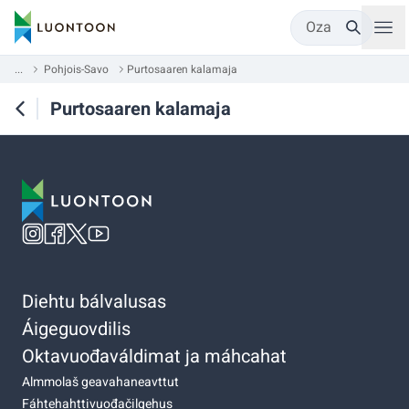
Oza
...
Pohjois-Savo
Purtosaaren kalamaja
Purtosaaren kalamaja
Diehtu bálvalusas
Áigeguovdilis
Oktavuođaváldimat ja máhcahat
Almmolaš geavahaneavttut
Fáhtehahttivuođačilgehus