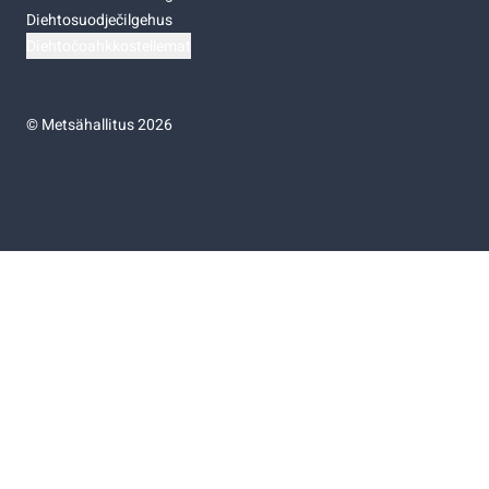
Diehtosuodječilgehus
Diehtočoahkkostellemat
©
Metsähallitus 2026