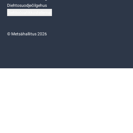
Diehtosuodječilgehus
Diehtočoahkkostellemat
©
Metsähallitus 2026