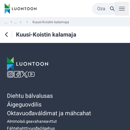
Oza
...
...
Kuusi-Koistin kalamaja
Kuusi-Koistin kalamaja
Diehtu bálvalusas
Áigeguovdilis
Oktavuođaváldimat ja máhcahat
Almmolaš geavahaneavttut
Fáhtehahttivuođačilgehus