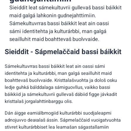
Sieiddit leat sámekultuvrii gullevaš bassi báikkit
maid galgá lahkonin gudnejahttimiin.
Sámekultuvrras bassi báikkit leat ain oassi
sámi identitehta ja kulturárbbi, man galgá
seailluhit maid boahttevaš buolvvaide.
Sieiddit - Sápmelaččaid bassi báikkit
Sámekultuvrras bassi báikkit leat ain oassi sámi
identitehta ja kulturárbbi, man galgá seailluhit maid
boahttevaš buolvvaide. Kristtalašvuohta ja dološ osku
ledje guhká bálddalaga sámiguovllus, vaikko bassi
báikkiid ja sámekultuvrii gullevaš dábiid figge jávkadit
kristtalaš jorgalahttinbarggu olis.
Dán áigge eamiálbmogiid kulturárbbi suodjaleapmi
adnojuvvo deaŧalaš ássin. Sápmelaččaid vuoigatvuohta
stivret kulturárbbiset lea leamašan ságastallamiin