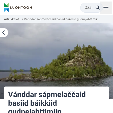
Oza
Artihkkalat
Vánddar sápmelaččaid basiid báikkiid gudnejahttimiin
Vánddar sápmelaččaid
basiid báikkiid
gudnejahttimiin