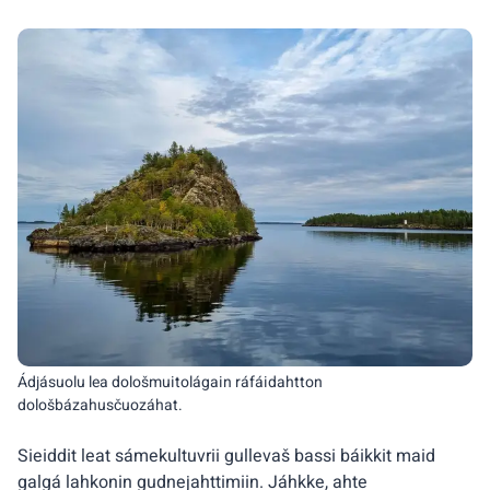
Ádjásuolu lea dološmuitolágain ráfáidahtton
dološbázahusčuozáhat.
Sieiddit leat sámekultuvrii gullevaš bassi báikkit maid
galgá lahkonin gudnejahttimiin. Jáhkke, ahte