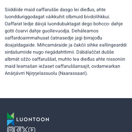
Siiddiide maid oaffarušše dasgo lei dieđus, ahte
luondduriggodagat váikkuhit olbmuid bivdolihkkui.
Oaffarat ledje dávjá luondubuktagat dego bohcco- dahje
gotti čoarvi dahje guollevuodja. Deháleamos
oaffardoaimmahusat čatnasedje jagi birrajođu
doajaldagaide. Mihcamáraide ja čakčii sihke eallingearddi
sirdašumiide nugo riegádahttimii. Dábálaččat dušše
albmát ožžo oaffaruššat, muhto lea dieđus ahte nissoniin
maid leamašan iežaset oaffaruššansajit, ovdamearkan
Anárjávrri Njiŋŋelassuolu (Naarassaari).