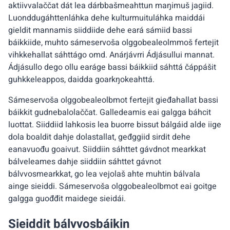
aktiivvalaččat dát lea dárbbašmeahttun maŋimuš jagiid.
Luonddugáhttenláhka dehe kulturmuituláhka maiddái
gieldit mannamis siiddiide dehe eará sámiid bassi
báikkiide, muhto sámeservoša olggobealeolmmoš fertejit
vihkkehallat sáhttágo omd. Anárjávrri Ádjásullui mannat.
Ádjásullo dego ollu earáge bassi báikkiid sáhttá čáppášit
guhkkeleappos, daidda goarkŋokeahttá.
Sámeservoša olggobealeolbmot fertejit gieđahallat bassi
báikkit gudnebalolaččat. Galledeamis eai galgga báhcit
luottat. Siiddiid lahkosis lea buorre bissut bálgáid alde iige
dola boaldit dahje dolastallat, geđggiid sirdit dehe
eanavuođu goaivut. Siiddiin sáhttet gávdnot mearkkat
bálveleames dahje siiddiin sáhttet gávnot
bálvvosmearkkat, go lea vejolaš ahte muhtin bálvala
ainge sieiddi. Sámeservoša olggobealeolbmot eai goitge
galgga guođđit maidege sieidái.
Sieiddit bálvvosbáikin