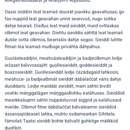
Áilegas-duoddarat ja Anárjávrri Ádjásuolu.
Oassi siiddiin leat leamaš stuorát joavkku geavahusas, go
fas nuppiid leat geavahan unnit searvvuš, nugo sohka
dahje bearaš. Dieđus leat maid sieiddit, maid ovttaskas
olbmot leat geavahan. Diehtu sieiddis sáhttá leat leamaš
dušše ovtta olbmos, bearrašis dahje sogas. Sieiddi luhtte
fitnan lea leamaš muđuige priváhta dáhpáhus.
Guolásteaddjiin, meahcásteaddjiin ja badjeolbmuin ledje
iežaset bálvvossajitt: guollesieiddit, goddesieiddit ja
boazosieiddit. Guollesieiddit ledje čázádagaid lahkosis,
meahcce- ja badjealbmát sieiddit dábálaččat váris dahje
duoddaris. Ledje maiddái sieiddit, main sáhtii bivdit
veahki máŋggalágan máŋggaidlohku ealáhusas. Sieiddiid
mearkkašupmi sáhtii nuppástuvvat áiggiid ja ealáhusaid
mielde. Olbmot fitne dábálaččat bálvaleamin sieiddiid
ássansajiideaset lahka, muhto ovdamearkan Gihttela
fámolaš Taatsi sieiddi bohte bálvalit guhkitge mátkkiid
duohkin.