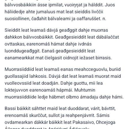
bálvvosbáikkiin ásse ipmilat, vuoiŋŋat ja hálddit. Juos
háliidedje ahte jumaluus mat leat sieiddis livččii
suosiollinen, čađahit bálvaleami ja oaffaruššet. n.
Sieiddit leat leamaš dávjá geađggit dahje muorras
dahkkon bálvvosbáikkit. Geađgesieiddit leat dábálaččat
ovttaskas, earenomáš hámat dahje ivdnás
luonddugeađggit. Eanaš geađgesieiddit leat
eanamearkkat mat čielgasit oidnojit iežaset birrasis.
Muorrasiiddiid leat leamaš eanas meahcceguovlu, buriid
guollasajiid lahkosis. Dávjá dat leat leamaš muorat maid
vuolleovssiid leat doadján. Dahje guottu, mii lea
loktejuvvon earenoamáš hápmái. Muhtumin
muorrasiiddiide ledje hábmet olbmo ámadaju dahje hámi.
Bassi báikkit sáhttet maid leat duoddarat, várit, bávttit,
erenoamáš skurččut, sullot ja reahpenjávrrit. Sámis
ovdamearkan dákkár báikkit leat Pakasaivo, Ohcejoga