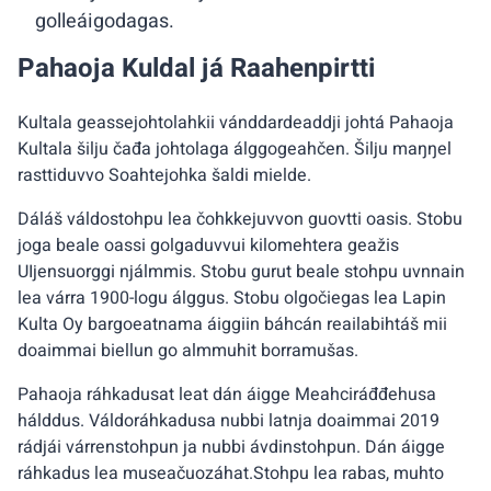
golleáigodagas.
Pahaoja Kuldal já Raahenpirtti
Kultala geassejohtolahkii vánddardeaddji johtá Pahaoja
Kultala šilju čađa johtolaga álggogeahčen. Šilju maŋŋel
rasttiduvvo Soahtejohka šaldi mielde.
Dáláš váldostohpu lea čohkkejuvvon guovtti oasis. Stobu
joga beale oassi golgaduvvui kilomehtera geažis
UIjensuorggi njálmmis. Stobu gurut beale stohpu uvnnain
lea várra 1900-logu álggus. Stobu olgočiegas lea Lapin
Kulta Oy bargoeatnama áiggiin báhcán reailabihtáš mii
doaimmai biellun go almmuhit borramušas.
Pahaoja ráhkadusat leat dán áigge Meahciráđđehusa
hálddus. Váldoráhkadusa nubbi latnja doaimmai 2019
rádjái várrenstohpun ja nubbi ávdinstohpun. Dán áigge
ráhkadus lea museačuozáhat.Stohpu lea rabas, muhto