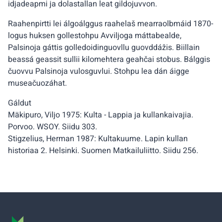
idjadeapmi ja dolastallan leat gildojuvvon.
Raahenpirtti lei álgoálggus raahelaš mearraolbmáid 1870-
logus huksen gollestohpu Avviljoga máttabealde,
Palsinoja gáttis golledoidinguovllu guovddážis. Biillain
beassá geassit sullii kilomehtera geahčai stobus. Bálggis
čuovvu Palsinoja vulosguvlui. Stohpu lea dán áigge
museačuozáhat.
Gáldut
Mäkipuro, Viljo 1975: Kulta - Lappia ja kullankaivajia.
Porvoo. WSOY. Siidu 303.
Stigzelius, Herman 1987: Kultakuume. Lapin kullan
historiaa 2. Helsinki. Suomen Matkailuliitto. Siidu 256.