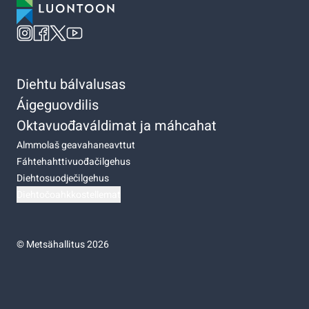
Diehtu bálvalusas
Áigeguovdilis
Oktavuođaváldimat ja máhcahat
Almmolaš geavahaneavttut
Fáhtehahttivuođačilgehus
Diehtosuodječilgehus
Diehtočoahkkostellemat
©
Metsähallitus 2026