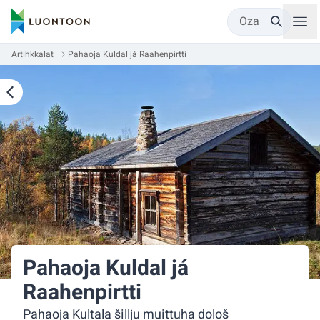
Oza
Artihkkalat
Pahaoja Kuldal já Raahenpirtti
Pahaoja Kuldal já
Raahenpirtti
Pahaoja Kultala šillju muittuha dološ