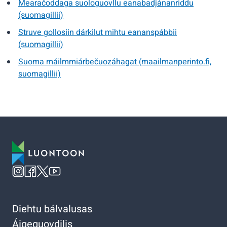
Mearačoddaga suologuovllu eanabadjánanriddu
(suomagillii)
Struve gollosiin dárkilut mihtu eananspábbii
(suomagillii)
Suoma máilmmiárbečuozáhagat (maailmanperinto.fi,
suomagillii)
Diehtu bálvalusas
Áigeguovdilis