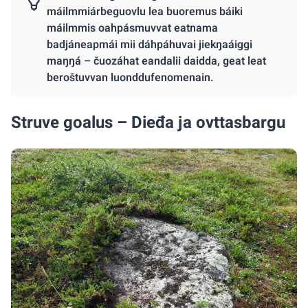
máilmmiárbeguovlu lea buoremus báiki
máilmmis oahpásmuvvat eatnama
badjáneapmái mii dáhpáhuvai jiekŋaáiggi
maŋŋá – čuozáhat eandalii daidda, geat leat
beroštuvvan luonddufenomenain.
Struve goalus – Dieđa ja ovttasbargu