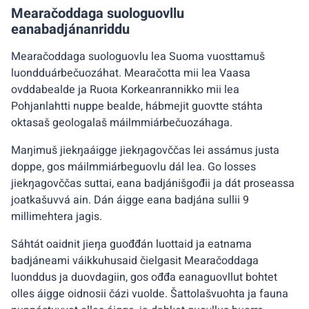
Mearačoddaga suologuovllu
eanabadjánanriddu
Mearačoddaga suologuovlu lea Suoma vuosttamuš
luondduárbečuozáhat. Mearačotta mii lea Vaasa
ovddabealde ja Ruoŧa Korkeanrannikko mii lea
Pohjanlahtti nuppe bealde, hábmejit guovtte stáhta
oktasaš geologalaš máilmmiárbečuozáhaga.
Maŋimuš jiekŋaáigge jiekŋagovččas lei assámus justa
doppe, gos máilmmiárbeguovlu dál lea. Go losses
jiekŋagovččas suttai, eana badjánišgođii ja dát proseassa
joatkašuvvá ain. Dán áigge eana badjána sullii 9
millimehtera jagis.
Sáhtát oaidnit jieŋa guođđán luottaid ja eatnama
badjáneami váikkuhusaid čielgasit Mearačoddaga
luonddus ja duovdagiin, gos ođđa eanaguovllut bohtet
olles áigge oidnosii čázi vuolde. Šattolašvuohta ja fauna