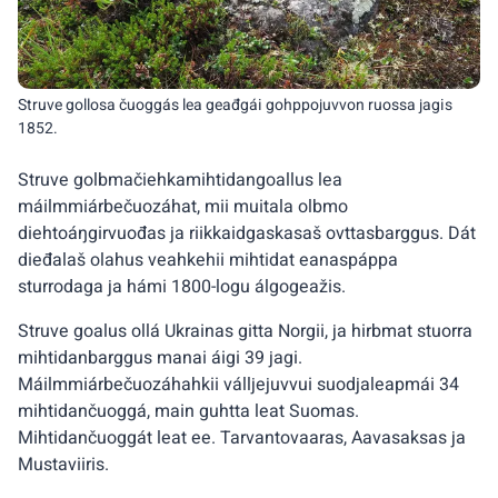
Struve gollosa čuoggás lea geađgái gohppojuvvon ruossa jagis
1852.
Struve golbmačiehkamihtidangoallus lea
máilmmiárbečuozáhat, mii muitala olbmo
diehtoáŋgirvuođas ja riikkaidgaskasaš ovttasbarggus. Dát
dieđalaš olahus veahkehii mihtidat eanaspáppa
sturrodaga ja hámi 1800-logu álgogeažis.
Struve goalus ollá Ukrainas gitta Norgii, ja hirbmat stuorra
mihtidanbarggus manai áigi 39 jagi.
Máilmmiárbečuozáhahkii válljejuvvui suodjaleapmái 34
mihtidančuoggá, main guhtta leat Suomas.
Mihtidančuoggát leat ee. Tarvantovaaras, Aavasaksas ja
Mustaviiris.