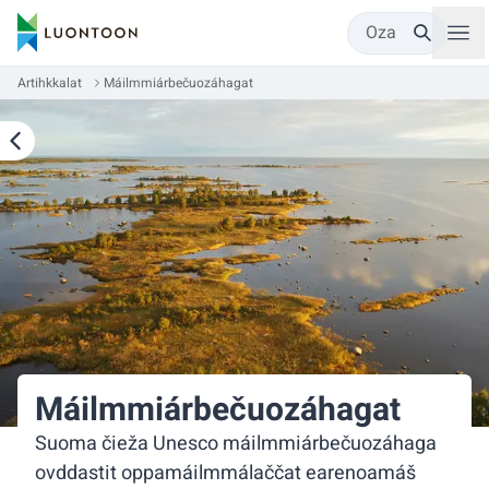
Oza
Artihkkalat
Máilmmiárbečuozáhagat
Máilmmiárbečuozáhagat
Suoma čieža Unesco máilmmiárbečuozáhaga
ovddastit oppamáilmmálaččat earenoamáš