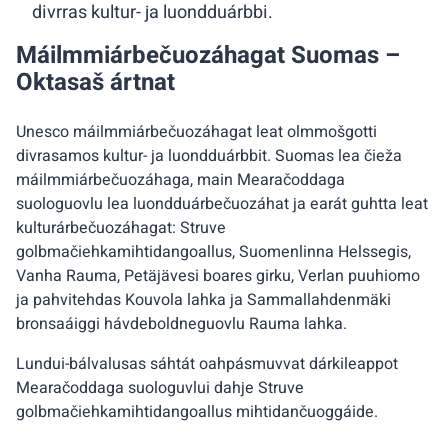
divrras kultur- ja luondduárbbi.
Máilmmiárbečuozáhagat Suomas –
Oktasaš ártnat
Unesco máilmmiárbečuozáhagat leat olmmošgotti
divrasamos kultur- ja luondduárbbit. Suomas lea čieža
máilmmiárbečuozáhaga, main Mearačoddaga
suologuovlu lea luondduárbečuozáhat ja earát guhtta leat
kulturárbečuozáhagat: Struve
golbmačiehkamihtidangoallus, Suomenlinna Helssegis,
Vanha Rauma, Petäjävesi boares girku, Verlan puuhiomo
ja pahvitehdas Kouvola lahka ja Sammallahdenmäki
bronsaáiggi hávdeboldneguovlu Rauma lahka.
Lundui-bálvalusas sáhtát oahpásmuvvat dárkileappot
Mearačoddaga suologuvlui dahje Struve
golbmačiehkamihtidangoallus mihtidančuoggáide.