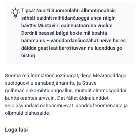
Tipsa: Nuorti Suomenlahti álbmotmeahcis
sáhtát oaidnit mihtidančuoggá uhca ráigin
bávttis Mustaviiri oainnustoardna vuolde.
Dordnii beassá bálgá bokte mii boahtá
hámmanis – vánddardančuozáhat heive bures
dáidda geat leat beroštuvvan nu luonddus go
historj
Suoma máilmmiárbečuozáhagat, dego Mearačoddaga
suologuovllu eanabadjánanrittu ja Struve
golbmačiehkamihtidangoallus, muitalit olmmošgoddái
buhttekeahtes árvvuin. Dat fállet áidnalunddot
vejolašvuođaid oahpásmuvvat luonddufenomenaide ja
olbmuid olahusaide.
Loga lasi