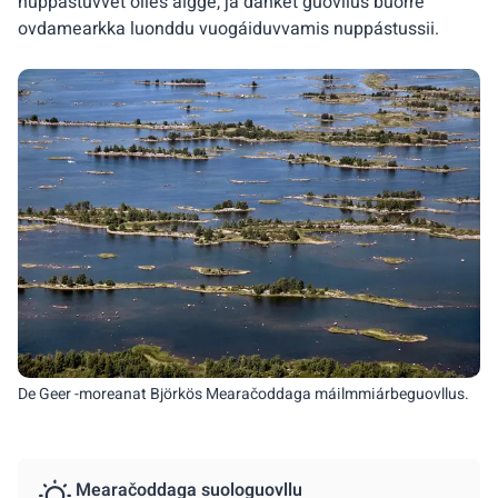
nuppástuvvet olles áigge, ja dahket guovllus buorre
ovdamearkka luonddu vuogáiduvvamis nuppástussii.
De Geer -moreanat Björkös Mearačoddaga máilmmiárbeguovllus.
Mearačoddaga suologuovllu