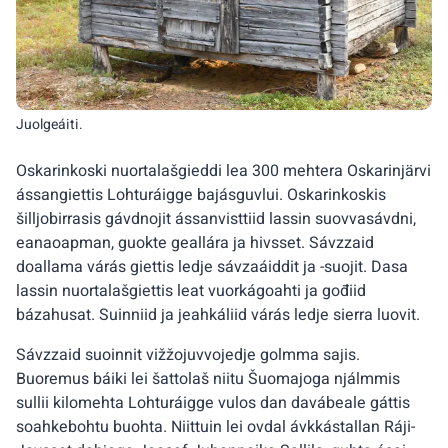
Juolgeáiti.
Oskarinkoski nuortalašgieddi lea 300 mehtera Oskarinjärvi
ássangiettis Lohturáigge bajásguvlui. Oskarinkoskis
šilljobirrasis gávdnojit ássanvisttiid lassin suovvasávdni,
eanaoapman, guokte geallára ja hivsset. Sávzzaid
doallama várás giettis ledje sávzaáiddit ja -suojit. Dasa
lassin nuortalašgiettis leat vuorkágoahti ja gođiid
bázahusat. Suinniid ja jeahkáliid várás ledje sierra luovit.
Sávzzaid suoinnit vižžojuvvojedje golmma sajis.
Buoremus báiki lei šattolaš niitu Šuomajoga njálmmis
sullii kilomehta Lohturáigge vulos dan davábeale gáttis
soahkebohtu buohta. Niittuin lei ovdal ávkkástallan Ráji-