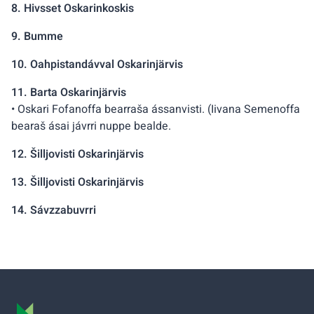
8. Hivsset Oskarinkoskis
9. Bumme
10. Oahpistandávval Oskarinjärvis
11. Barta Oskarinjärvis
• Oskari Fofanoffa bearraša ássanvisti. (Iivana Semenoffa
bearaš ásai jávrri nuppe bealde.
12. Šilljovisti Oskarinjärvis
13. Šilljovisti Oskarinjärvis
14. Sávzzabuvrri