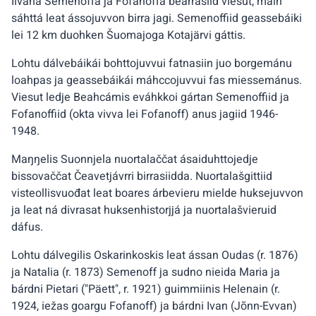
Iivana Semenoffa ja Fofanoffa bearrašiid viesut, main
sáhttá leat ássojuvvon birra jagi. Semenoffiid geassebáiki
lei 12 km duohken Šuomajoga Kotajärvi gáttis.
Lohtu dálvebáikái bohttojuvvui fatnasiin juo borgemánu
loahpas ja geassebáikái máhccojuvvui fas miessemánus.
Viesut ledje Beahcámis eváhkkoi gártan Semenoffiid ja
Fofanoffiid (okta vivva lei Fofanoff) anus jagiid 1946-
1948.
Maŋŋelis Suonnjela nuortalaččat ásaiduhttojedje
bissovaččat Čeavetjávrri birrasiidda. Nuortalašgittiid
visteollisvuođat leat boares árbevieru mielde huksejuvvon
ja leat ná divrasat huksenhistorjjá ja nuortalašvieruid
dáfus.
Lohtu dálvegilis Oskarinkoskis leat ássan Oudas (r. 1876)
ja Natalia (r. 1873) Semenoff ja sudno nieida Maria ja
bárdni Pietari ("Päett", r. 1921) guimmiinis Helenain (r.
1924, iežas goargu Fofanoff) ja bárdni Ivan (Jõnn-Evvan)