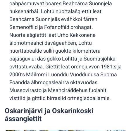
oahpásmuvvat boares Beahcáma Suonnjela
huksenárbái. Lohtu nuortalašgiettit leat
Beahcáma Suonnjelis eváhkkoi fárren
Semenoffiid ja Fofanoffiid orohagat.
Nuortalašgiettit leat Urho Kekkonena
álbmotmeahci davágeahčen, Lohtu
nuorttabealde sullii guokte kilomehtera
bajásguvlui das gokko Lohttu ja Šuomasjohka
ovttastuvvaba. Giettit leat ordnejuvvon 1981:s ja
2000:s Máilmmi Luonddu Vuođđudusa Suoma
Foandda álbmogasleairra oktavuođas.
Museovirasto ja Meahciráđđehus fuolahit
visttiid ja gittiid birrasiid ortnegisdoallamis.
Oskarinjärvi ja Oskarinkoski
ássangiettit