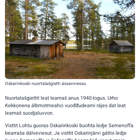
Oskarinkoski nuortalašgietti ássanviessu
Nuortalašgiettit leat leamaš anus 1940-logus. Urho
Kekkonena álbmotmeahci vuođđudeami rájes dat leat
leamaš suodjaluvvon.
Visttit Lohtu guoras Oskarinkoski buohta ledje Semenoffa
bearraša dálveviesut. Ja visttit Oskarinjärvi gáttis ledje