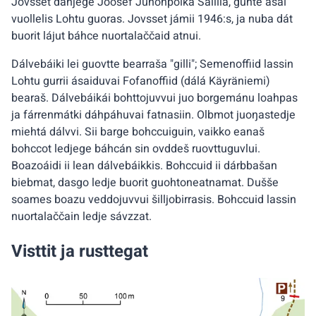
Jovsset dahjege Joosef Juhonpoika Sallila, guhte ásai
vuollelis Lohtu guoras. Jovsset jámii 1946:s, ja nuba dát
buorit lájut báhce nuortalaččaid atnui.
Dálvebáiki lei guovtte bearraša "gilli"; Semenoffiid lassin
Lohtu gurrii ásaiduvai Fofanoffiid (dálá Käyräniemi)
bearaš. Dálvebáikái bohttojuvvui juo borgemánu loahpas
ja fárrenmátki dáhpáhuvai fatnasiin. Olbmot juoŋastedje
miehtá dálvvi. Sii barge bohccuiguin, vaikko eanaš
bohccot ledjege báhcán sin ovddeš ruovttuguvlui.
Boazoáidi ii lean dálvebáikkis. Bohccuid ii dárbbašan
biebmat, dasgo ledje buorit guohtoneatnamat. Dušše
soames boazu veddojuvvui šilljobirrasis. Bohccuid lassin
nuortalaččain ledje sávzzat.
Visttit ja rusttegat