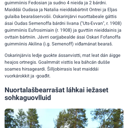
guimmiinis Fedosian ja sudno 4 nieida ja 2 bárdni.
Maiddái Oudasa ja Natalia nieiddabártnit Ontrei ja Eljas
gulaiba bearašservošii. Oskarinjärvi nuorttabeale gáttis
ásai Oudas Semenoffa bárdni Iivana ("Uts-Evvan", r. 1908)
guimmiinis Eufrosimiain (r. 1908) ja guvttiin nieiddainis ja
ovttain bártniin. Jávrri oarjjabealde ásai Oskari Fofanoffa
guimmiinis Akilina (i.g. Semenoff) viđamánat bearaš.
Oskarinjärvis ledje guokte ássanvistti, mat leat dán áigge
heajos ortnegis. Goalmmát visttis lea báhcán dušše
soames hirsageardi. Šilljobirrasis leat maiddái
vuorkárokkit ja -goađit.
Nuortalašbearrašat láhkai iežaset
sohkaguovlluid