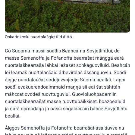
Oskarinkoski nuortalašgiettiid áittá.
Go Suopma massii soađis Beahcáma Sovjetlihttui, de
masse Semenoffa ja Fofanoffa bearrašat máŋgga eará
nuortalašbearraša láhkai iežaset sohkaguovlluid. Beahcán
lei leamaš nuortalaččaid árbevirolaš ássanguovlu. Soađi
áigge nuortalaččat sirdojuvvojedje Suoma beallai. Lappi
soađi evakuerendoaimmaid maŋŋá sii eai šat sáhttán
máhccat ovddeš ruovttuguvlui. Guovloluohpademiin
nuortalašbearrašat masse ruovttubáikkiset, boazoealuid
ja eará opmodaga ja oassi sogalaččain báhce Sovjetlihtu
beallai.
Álggos Semenoffa ja Fofanoffa bearrašat ásaiduvve nu