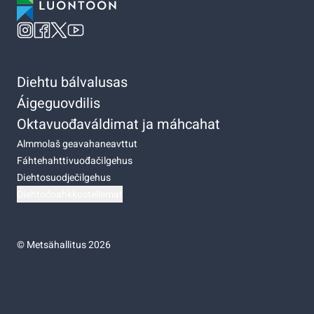
Diehtu bálvalusas
Áigeguovdilis
Oktavuođaváldimat ja máhcahat
Almmolaš geavahaneavttut
Fáhtehahttivuođačilgehus
Diehtosuodječilgehus
Diehtočoahkkostellemat
©
Metsähallitus 2026