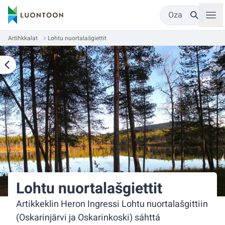
Oza
Artihkkalat
Lohtu nuortalašgiettit
Lohtu nuortalašgiettit
Artikkeklin Heron Ingressi Lohtu nuortalašgittiin
(Oskarinjärvi ja Oskarinkoski) sáhttá