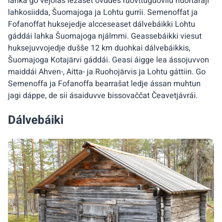
lahka go vejolaš iežaset ovddeš ruovttuguovllu nuortaráji
lahkosiidda, Šuomajoga ja Lohtu gurrii. Semenoffat ja
Fofanoffat huksejedje alcceseaset dálvebáikki Lohtu
gáddái lahka Šuomajoga njálmmi. Geassebáikki viesut
huksejuvvojedje dušše 12 km duohkai dálvebáikkis,
Šuomajoga Kotajärvi gáddái. Geasi áigge lea ássojuvvon
maiddái Ahven-, Aitta- ja Ruohojärvis ja Lohtu gáttiin. Go
Semenoffa ja Fofanoffa bearrašat ledje ássan muhtun
jagi dáppe, de sii ásaiduvve bissovaččat Čeavetjávrái.
Dálvebáiki