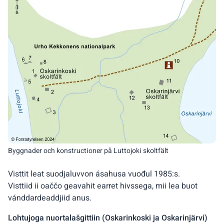
Byggnader och konstructioner på Luttojoki skoltfält
Visttit leat suodjaluvvon ásahusa vuođul 1985:s.
Visttiid ii oaččo geavahit earret hivssega, mii lea buot
vánddardeaddjiid anus.
Lohtujoga nuortalašgittiin (Oskarinkoski ja Oskarinjärvi)