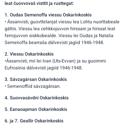
leat čuovvovaš visttit ja rusttegat:
1. Oudas Semenoffa viessu Oskarinkoskis
• Ássanvisti, guovttelanjat viessu lea Lohtu nuorttabeale
gáttis. Viessu lea cehkkojuvvon hirssain ja hirssat leat
ferrojuvvon siskkobealde. Viessu lei Oudas ja Natalia
Semenoffa bearraša dálvevisti jagiid 1946-1948.
2. Viessu Oskarinkoskis
•Ássanvisti, mii lei Ivan (Uts-Evvan) ja su guoimmi
Eufrosinia dálvevisti jagiid 1946-1948.
3. Sávzagársan Oskarinkoskis
• Semenoffiid sávzagársan.
4. Suovvasávdni Oskarinkoskis
5. Eanaoapman Oskarinkoskis
6. ja 7. Geallir Oskarinkoskis