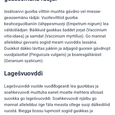
Issátoaivvi guorba vilttiin muohta gávdno vel miesse-
geassemánu rádjái. Vuollevilttiid guorba
beahceguolbaniin čáhppesmuorji (Empetrum nigrum) lea
váldošládjan. Báikkuid gaskkas šaddet joŋat (Vaccinium
vitis-idaea) ja sarridat (Vaccinium myrtillus). Go mannat
allelebbui gavvaris sogiid mearri vuovddis lassána.
Duokkot dákko lávttas jukkiin ja ádjagiid guorain gávdnojit
vuodjalasttat (Pinguicula vulgaris) ja boaresgállárásit
(Geranium syaticum).
Lagešvuovddi
Lagešvuovddi vuolde vuođđogeardi lea guorbbas ja
soahkevuovdi muittuha eanet moatte mehtera allosaš
suovkka go lagešvuovddi. Soahkevuovdi njárbu go
mannat allelebbui iige fála measta ollege suoji dálkediliid
vuostá. Biegga bossu lupmosit sogiid gaskkas ja