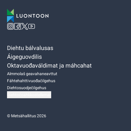
Diehtu bálvalusas
Áigeguovdilis
Oktavuođaváldimat ja máhcahat
Almmolaš geavahaneavttut
Fáhtehahttivuođačilgehus
Diehtosuodječilgehus
Diehtočoahkkostellemat
©
Metsähallitus 2026