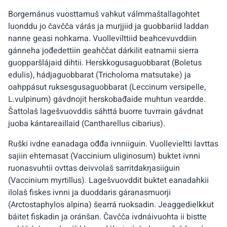
Borgemánus vuosttamuš vahkut válmmaštallagohtet
luonddu jo čavčča várás ja murjjiid ja guobbariid laddan
nanne geasi nohkama. Vuollevilttiid beahcevuvddiin
gánneha jođedettiin geahččat dárkilit eatnamii sierra
guopparšlájaid dihtii. Herskkogusaguobbarat (Boletus
edulis), hádjaguobbarat (Tricholoma matsutake) ja
oahppásut ruksesgusaguobbarat (Leccinum versipelle,
L.vulpinum) gávdnojit herskobađaide muhtun veardde.
Šattolaš lagešvuovddis sáhttá buorre tuvrrain gávdnat
juoba kántareaillaid (Cantharellus cibarius).
Ruški ivdne eanadaga ođđa ivnniiguin. Vuollevieltti lavttas
sajiin ehtemasat (Vaccinium uliginosum) buktet ivnni
ruonasvuhtii ovttas deivvolaš sarritdakŋasiiguin
(Vaccinium myrtillus). Lagešvuovddit buktet eanadahkii
ilolaš fiskes ivnni ja duoddaris gáranasmuorji
(Arctostaphylos alpina) šearrá ruoksadin. Jeaggedielkkut
báitet fiskadin ja oránšan. Čavčča ivdnáivuohta ii bistte