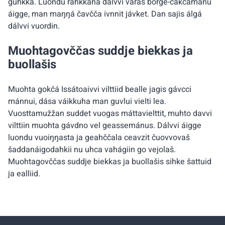
guhkká. Luondu ráhkkana dálvvi várás borge-čakčamánu
áigge, man maŋŋá čavčča ivnnit jávket. Dan sajis álgá
dálvvi vuordin.
Muohtagovččas suddje biekkas ja
buollašis
Muohta gokčá Issátoaivvi vilttiid bealle jagis gávcci
mánnui, dása váikkuha man guvlui vielti lea.
Vuosttamužžan suddet vuogas máttavielttit, muhto davvi
vilttiin muohta gávdno vel geassemánus. Dálvvi áigge
luondu vuoiŋŋasta ja geahččala ceavzit čuovvovaš
šaddanáigodahkii nu uhca vahágiin go vejolaš.
Muohtagovččas suddje biekkas ja buollašis sihke šattuid
ja ealliid.