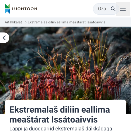
Oza
Artihkkalat
Ekstremalaš diliin eallima meaštárat Issátoaivvis
Ekstremalaš diliin eallima
meaštárat Issátoaivvis
Lappi ja duoddariid ekstremalaš dálkkádaga