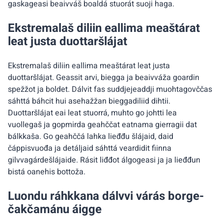
gaskageasi beaivváš boaldá stuorát suoji haga.
Ekstremalaš diliin eallima meaštárat
leat justa duottaršlájat
Ekstremalaš diliin eallima meaštárat leat justa
duottaršlájat. Geassit arvi, biegga ja beaivváža goardin
spežžot ja boldet. Dálvit fas suddjejeaddji muohtagovččas
sáhttá báhcit hui asehažžan bieggadiliid dihtii.
Duottaršlájat eai leat stuorrá, muhto go johtti lea
vuollegaš ja gopmirda geahččat eatnama gierragii dat
bálkkaša. Go geahččá lahka lieđđu šlájaid, daid
čáppisvuođa ja detáljaid sáhttá veardidit fiinna
gilvvagárdešlájaide. Rásit liđđot álgogeasi ja ja lieđđun
bistá oanehis bottoža.
Luondu ráhkkana dálvvi várás borge-
čakčamánu áigge