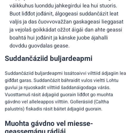
váikkuhus luonddu jahkegirdui lea hui stuoris.
Buot liđđot jođánit, álgogeasi suddančázit leat
valjis ja das čuovvovažžan gaskageasi lieggasat
ja vejolaš goikkádat ožžot áigái dan ahte geassi
boahtá hui jođánit ja kánske juobe ájahalli
dovddu guovdalas gease.
Suddančáziid buljardeapmi
Suddančáziid buljardeapmi Issátoaivvi vilttiid ádjagiin lea
giđđat garas. Suddančázit báhraidit vulos vieltti Lohtu
guvlui ja njuoskadit vilttiid šaddanáigodaga várás.
Vuosttamuš rásit ádjagiid guorain liđđot go muohta
gávdno vel alleleappos vilttiin. Gollerásiid (Caltha
palustris) fiskadis rásit báitet ádjagiid guorain.
Muohta gávdno vel miesse-
geassemánu rádjái