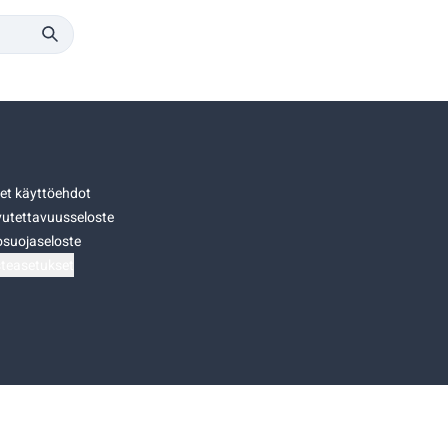
set käyttöehdot
utettavuusseloste
osuojaseloste
teasetukset