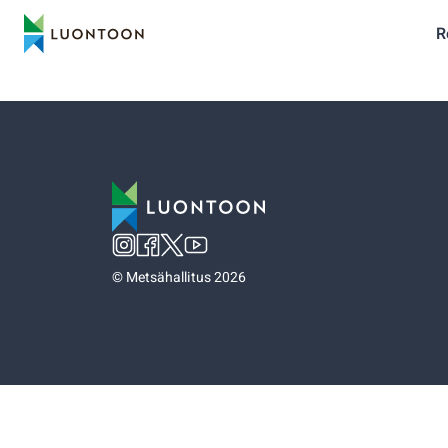
R
©
Metsähallitus 2026