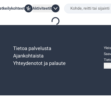
etkeilykohteet
Aktiviteetit
Tietoa palvelusta
Ylei
Saav
Ajankohtaista
Tiet
Yhteydenotot ja palaute
Eväs