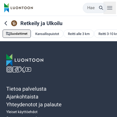
Hae
Retkeily ja Ulkoilu
Suodattimet
Kansallispuistot
Reitti alle 3 km
Reitti 3-10 
Tietoa palvelusta
Ajankohtaista
Yhteydenotot ja palaute
Yleiset käyttöehdot