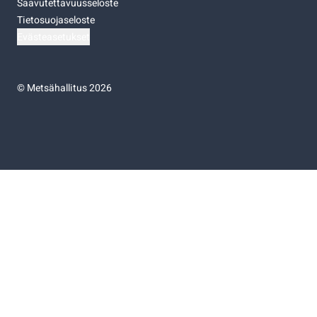
Saavutettavuusseloste
Tietosuojaseloste
Evästeasetukset
©
Metsähallitus 2026