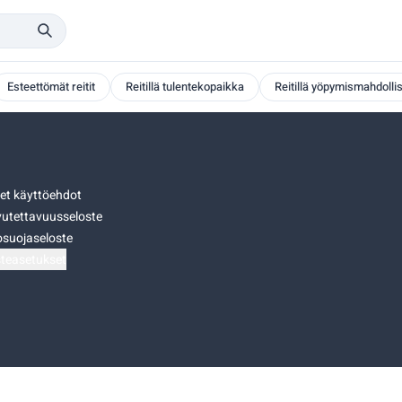
Esteettömät reitit
Reitillä tulentekopaikka
Reitillä yöpymismahdolli
set käyttöehdot
utettavuusseloste
osuojaseloste
teasetukset