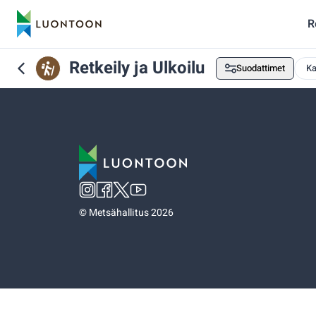
R
Retkeily ja Ulkoilu
Suodattimet
Ka
©
Metsähallitus 2026