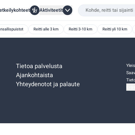
etkeilykohteet
Aktiviteetit
nsallispuistot
Reitti alle 3 km
Reitti 3-10 km
Reitti yli 10 km
Tietoa palvelusta
Ylei
Saav
Ajankohtaista
Tiet
Yhteydenotot ja palaute
Eväs