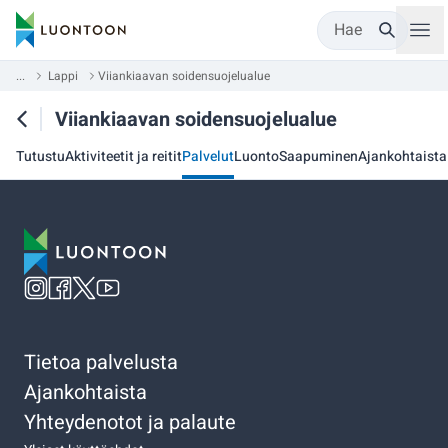
Hae
...
Lappi
Viiankiaavan soidensuojelualue
Viiankiaavan soidensuojelualue
Tutustu
Aktiviteetit ja reitit
Palvelut
Luonto
Saapuminen
Ajankohtaista
Tietoa palvelusta
Ajankohtaista
Yhteydenotot ja palaute