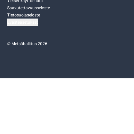
Yleiset käyttöehdot
Saavutettavuusseloste
Tietosuojaseloste
Evästeasetukset
©
Metsähallitus 2026