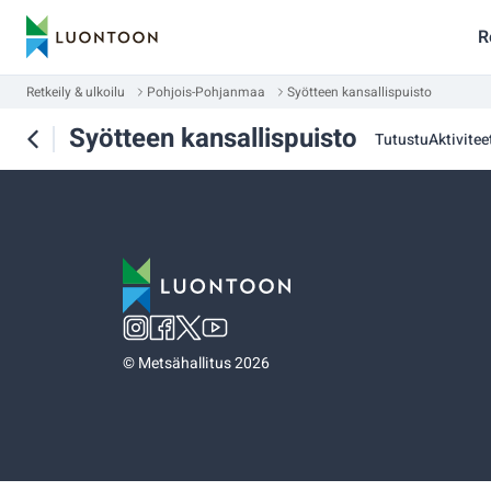
R
Retkeily & ulkoilu
Pohjois-Pohjanmaa
Syötteen kansallispuisto
Syötteen kansallispuisto
Tutustu
Aktiviteet
©
Metsähallitus 2026