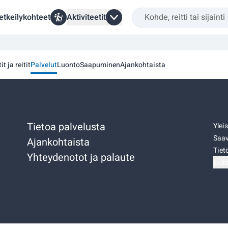
etkeilykohteet
Aktiviteetit
it ja reitit
Palvelut
Luonto
Saapuminen
Ajankohtaista
Tietoa palvelusta
Ylei
Saav
Ajankohtaista
Tiet
Yhteydenotot ja palaute
Eväs