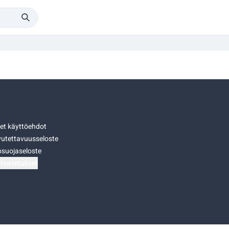
set käyttöehdot
utettavuusseloste
osuojaseloste
teasetukset