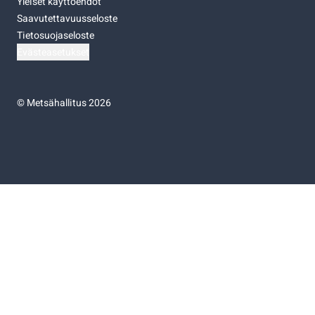
Yleiset käyttöehdot
Saavutettavuusseloste
Tietosuojaseloste
Evästeasetukset
©
Metsähallitus 2026