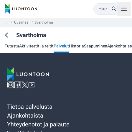
Hae
...
Uusimaa
Svartholma
Svartholma
Tutustu
Aktiviteetit ja reitit
Palvelut
Historia
Saapuminen
Ajankohtaist
Tietoa palvelusta
Ajankohtaista
Yhteydenotot ja palaute