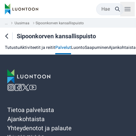
Hae
...
Uusimaa
Sipoonkorven kansallispuisto
Sipoonkorven kansallispuisto
Tutustu
Aktiviteetit ja reitit
Palvelut
Luonto
Saapuminen
Ajankohtaista
Tietoa palvelusta
Ajankohtaista
Yhteydenotot ja palaute