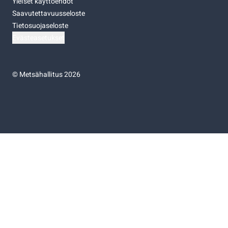
Yleiset käyttöehdot
Saavutettavuusseloste
Tietosuojaseloste
Evästeasetukset
©
Metsähallitus 2026