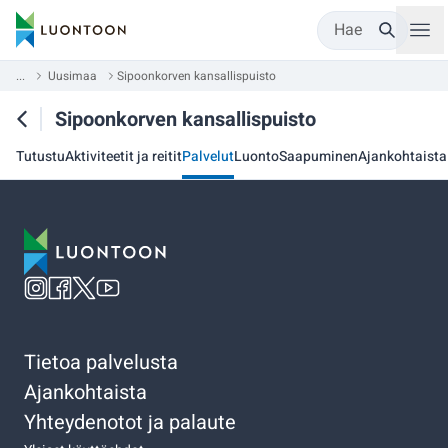
Hae
...
Uusimaa
Sipoonkorven kansallispuisto
Sipoonkorven kansallispuisto
Tutustu
Aktiviteetit ja reitit
Palvelut
Luonto
Saapuminen
Ajankohtaista
Tietoa palvelusta
Ajankohtaista
Yhteydenotot ja palaute