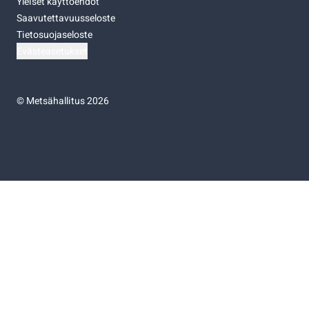
Yleiset käyttöehdot
Saavutettavuusseloste
Tietosuojaseloste
Evästeasetukset
©
Metsähallitus 2026