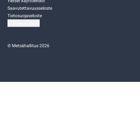
Yleiset käyttöehdot
Saavutettavuusseloste
Tietosuojaseloste
Evästeasetukset
©
Metsähallitus 2026