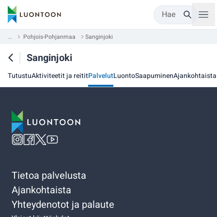
Hae
...
Pohjois-Pohjanmaa
Sanginjoki
Sanginjoki
Tutustu
Aktiviteetit ja reitit
Palvelut
Luonto
Saapuminen
Ajankohtaista
Tietoa palvelusta
Ajankohtaista
Yhteydenotot ja palaute