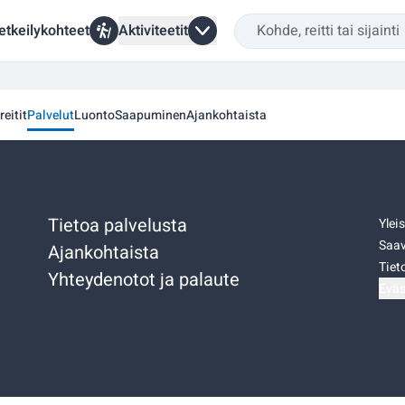
etkeilykohteet
Aktiviteetit
reitit
Palvelut
Luonto
Saapuminen
Ajankohtaista
Tietoa palvelusta
Ylei
Saav
Ajankohtaista
Tiet
Yhteydenotot ja palaute
Eväs