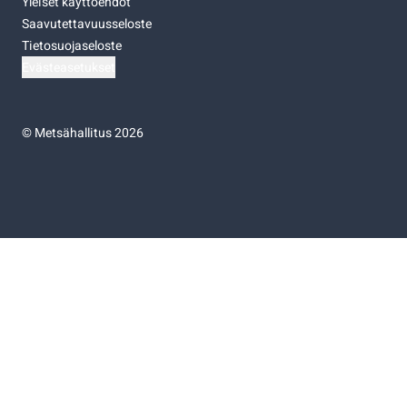
Yleiset käyttöehdot
Saavutettavuusseloste
Tietosuojaseloste
Evästeasetukset
©
Metsähallitus 2026