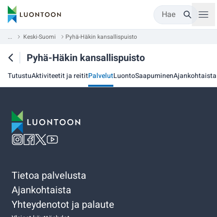
Hae
...
Keski-Suomi
Pyhä-Häkin kansallispuisto
Pyhä-Häkin kansallispuisto
Tutustu
Aktiviteetit ja reitit
Palvelut
Luonto
Saapuminen
Ajankohtaista
Tietoa palvelusta
Ajankohtaista
Yhteydenotot ja palaute