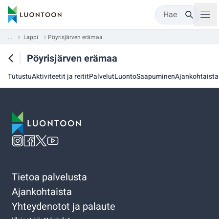
Hae
...
Lappi
Pöyrisjärven erämaa
Pöyrisjärven erämaa
Tutustu
Aktiviteetit ja reitit
Palvelut
Luonto
Saapuminen
Ajankohtaista
Tietoa palvelusta
Ajankohtaista
Yhteydenotot ja palaute