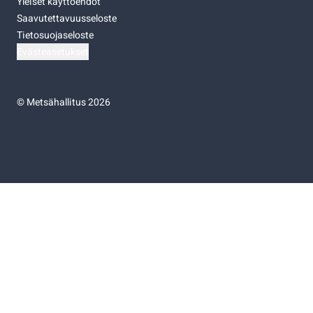
Yleiset käyttöehdot
Saavutettavuusseloste
Tietosuojaseloste
Evästeasetukset
©
Metsähallitus 2026