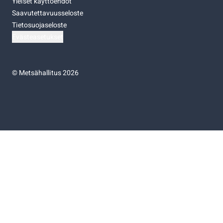
Yleiset käyttöehdot
Saavutettavuusseloste
Tietosuojaseloste
Evästeasetukset
©
Metsähallitus 2026