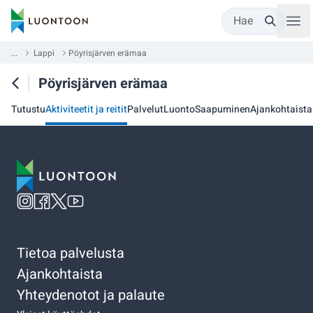
Hae
...
Lappi
Pöyrisjärven erämaa
Pöyrisjärven erämaa
Tutustu
Aktiviteetit ja reitit
Palvelut
Luonto
Saapuminen
Ajankohtaista
Tietoa palvelusta
Ajankohtaista
Yhteydenotot ja palaute