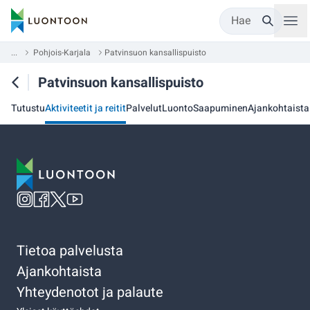
Hae
...
Pohjois-Karjala
Patvinsuon kansallispuisto
Patvinsuon kansallispuisto
Tutustu
Aktiviteetit ja reitit
Palvelut
Luonto
Saapuminen
Ajankohtaista
Tietoa palvelusta
Ajankohtaista
Yhteydenotot ja palaute