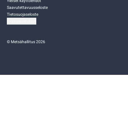
Yleiset käyttöehdot
Saavutettavuusseloste
Tietosuojaseloste
Evästeasetukset
©
Metsähallitus 2026