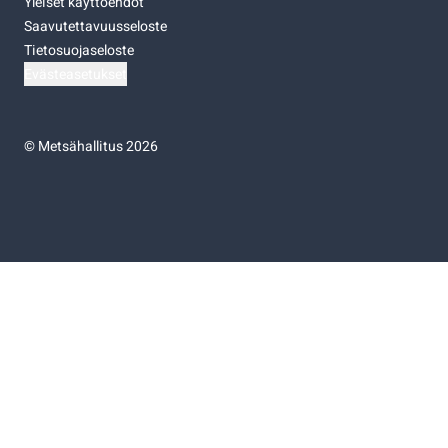
Yleiset käyttöehdot
Saavutettavuusseloste
Tietosuojaseloste
Evästeasetukset
©
Metsähallitus 2026