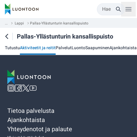
Hae
...
Lappi
Pallas-Yllästunturin kansallispuisto
Pallas-Yllästunturin kansallispuisto
Tutustu
Aktiviteetit ja reitit
Palvelut
Luonto
Saapuminen
Ajankohtaista
Tietoa palvelusta
Ajankohtaista
Yhteydenotot ja palaute