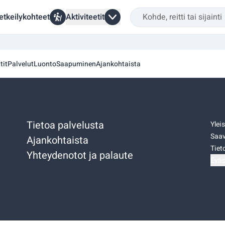
etkeilykohteet
Aktiviteetit
tit
Palvelut
Luonto
Saapuminen
Ajankohtaista
Tietoa palvelusta
Ylei
Saav
Ajankohtaista
Tiet
Yhteydenotot ja palaute
Eväs