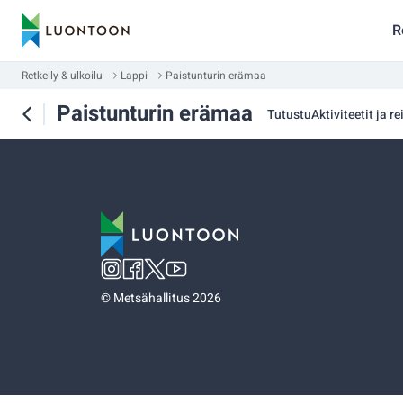
R
Retkeily & ulkoilu
Lappi
Paistunturin erämaa
Paistunturin erämaa
Tutustu
Aktiviteetit ja rei
©
Metsähallitus 2026