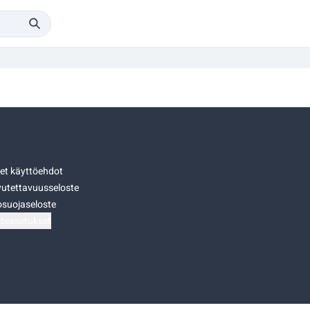
set käyttöehdot
utettavuusseloste
osuojaseloste
teasetukset