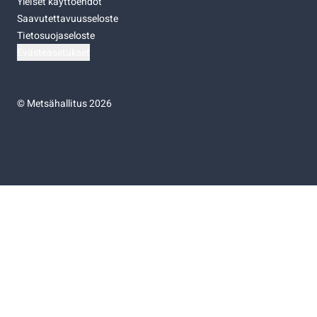
Yleiset käyttöehdot
Saavutettavuusseloste
Tietosuojaseloste
Evästeasetukset
©
Metsähallitus 2026