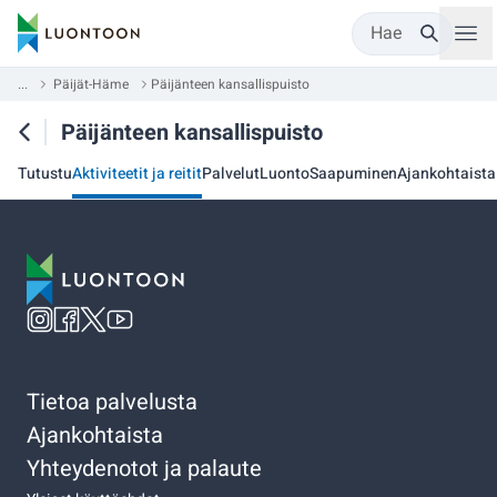
Hae
...
Päijät-Häme
Päijänteen kansallispuisto
Päijänteen kansallispuisto
Tutustu
Aktiviteetit ja reitit
Palvelut
Luonto
Saapuminen
Ajankohtaista
Tietoa palvelusta
Ajankohtaista
Yhteydenotot ja palaute