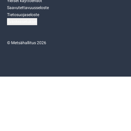
Yleiset käyttöehdot
Saavutettavuusseloste
Tietosuojaseloste
Evästeasetukset
©
Metsähallitus 2026