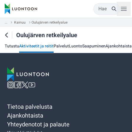
Hae
...
Kainuu
Oulujärven retkeilyalue
Oulujärven retkeilyalue
Tutustu
Aktiviteetit ja reitit
Palvelut
Luonto
Saapuminen
Ajankohtaista
Tietoa palvelusta
Ajankohtaista
Yhteydenotot ja palaute