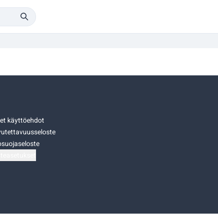
set käyttöehdot
utettavuusseloste
osuojaseloste
teasetukset