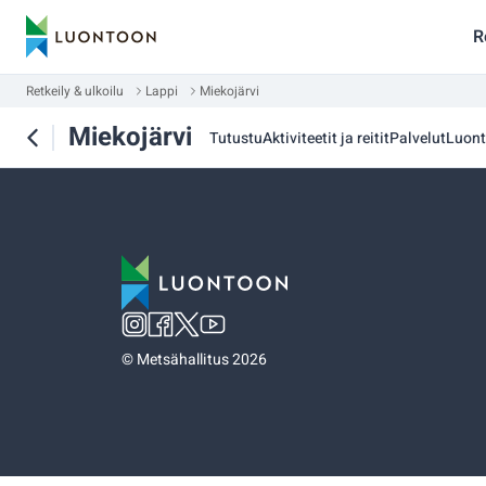
R
Retkeily & ulkoilu
Lappi
Miekojärvi
Miekojärvi
Tutustu
Aktiviteetit ja reitit
Palvelut
Luon
©
Metsähallitus 2026