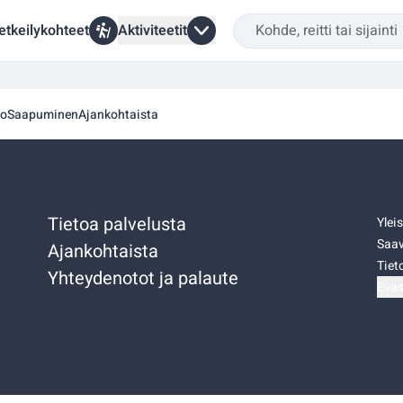
etkeilykohteet
Aktiviteetit
to
Saapuminen
Ajankohtaista
Tietoa palvelusta
Ylei
Saav
Ajankohtaista
Tiet
Yhteydenotot ja palaute
Eväs