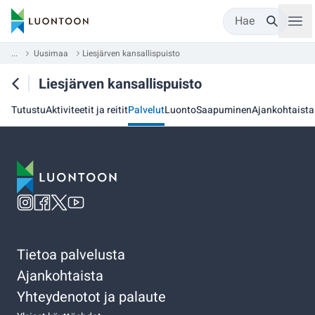
Hae
...
Uusimaa
Liesjärven kansallispuisto
Liesjärven kansallispuisto
Tutustu
Aktiviteetit ja reitit
Palvelut
Luonto
Saapuminen
Ajankohtaista
Tietoa palvelusta
Ajankohtaista
Yhteydenotot ja palaute