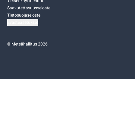
Yleiset käyttöehdot
Saavutettavuusseloste
Tietosuojaseloste
Evästeasetukset
©
Metsähallitus 2026