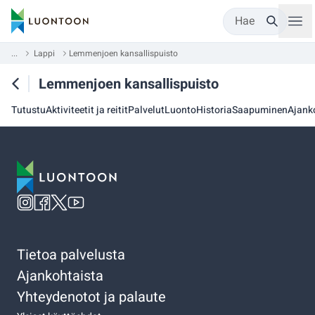
Hae
...
Lappi
Lemmenjoen kansallispuisto
Lemmenjoen kansallispuisto
Tutustu
Aktiviteetit ja reitit
Palvelut
Luonto
Historia
Saapuminen
Ajank
Tietoa palvelusta
Ajankohtaista
Yhteydenotot ja palaute