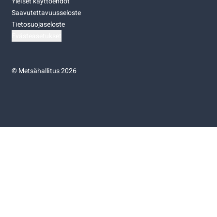
Yleiset käyttöehdot
Saavutettavuusseloste
Tietosuojaseloste
Evästeasetukset
©
Metsähallitus 2026