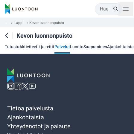
Hae
...
Lappi
Kevon luonnonpuisto
Kevon luonnonpuisto
Tutustu
Aktiviteetit ja reitit
Palvelut
Luonto
Saapuminen
Ajankohtaista
Tietoa palvelusta
Ajankohtaista
Yhteydenotot ja palaute