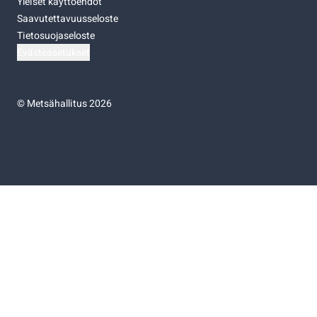
Yleiset käyttöehdot
Saavutettavuusseloste
Tietosuojaseloste
Evästeasetukset
©
Metsähallitus 2026