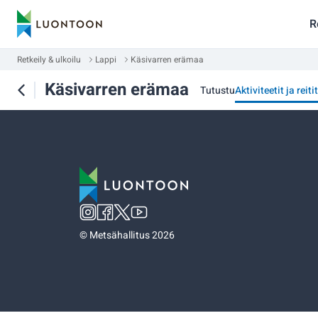
R
Retkeily & ulkoilu
Lappi
Käsivarren erämaa
Käsivarren erämaa
Tutustu
Aktiviteetit ja reitit
©
Metsähallitus 2026