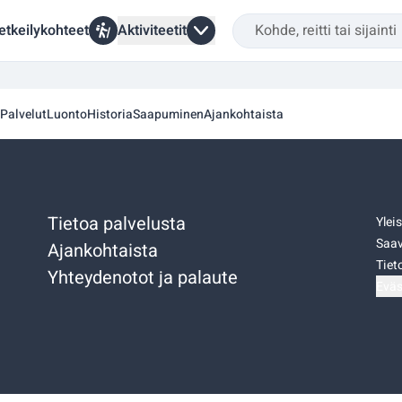
etkeilykohteet
Aktiviteetit
Palvelut
Luonto
Historia
Saapuminen
Ajankohtaista
Tietoa palvelusta
Ylei
Saav
Ajankohtaista
Tiet
Yhteydenotot ja palaute
Eväs