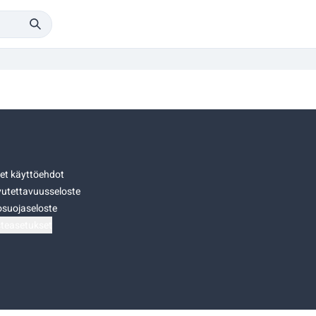
set käyttöehdot
utettavuusseloste
osuojaseloste
teasetukset