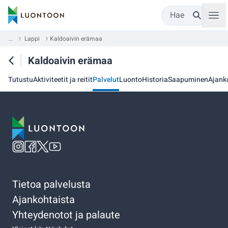
Hae
...
Lappi
Kaldoaivin erämaa
Kaldoaivin erämaa
Tutustu
Aktiviteetit ja reitit
Palvelut
Luonto
Historia
Saapuminen
Ajank
Tietoa palvelusta
Ajankohtaista
Yhteydenotot ja palaute