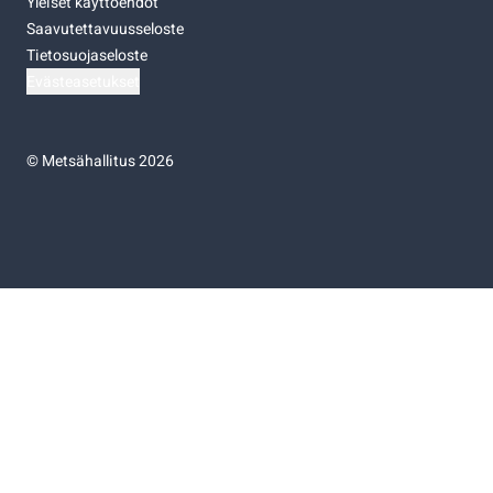
Yleiset käyttöehdot
Saavutettavuusseloste
Tietosuojaseloste
Evästeasetukset
©
Metsähallitus 2026