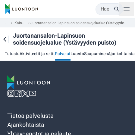
Hae
...
Kainuu
Juortanansalon-Lapinsuon soidensuojelualue (Ystävyyden puisto)
Juortanansalon-Lapinsuon
soidensuojelualue (Ystävyyden puisto)
Tutustu
Aktiviteetit ja reitit
Palvelut
Luonto
Saapuminen
Ajankohtaista
Tietoa palvelusta
Ajankohtaista
Yhteydenotot ja palaute