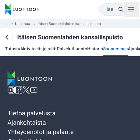
Hae
...
Uusimaa
Itäisen Suomenlahden kansallispuisto
Itäisen Suomenlahden kansallispuisto
Tutustu
Aktiviteetit ja reitit
Palvelut
Luonto
Historia
Saapuminen
Ajank
Tietoa palvelusta
Ajankohtaista
Yhteydenotot ja palaute