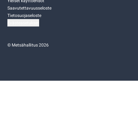
Yleiset käyttöehdot
Saavutettavuusseloste
Tietosuojaseloste
Evästeasetukset
©
Metsähallitus 2026