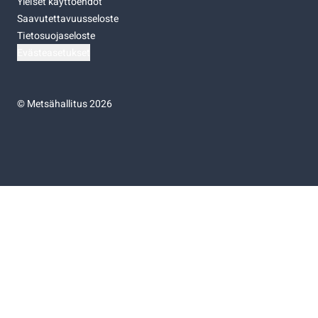
Yleiset käyttöehdot
Saavutettavuusseloste
Tietosuojaseloste
Evästeasetukset
©
Metsähallitus 2026