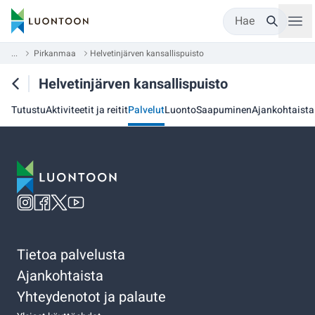
Hae
...
Pirkanmaa
Helvetinjärven kansallispuisto
Helvetinjärven kansallispuisto
Tutustu
Aktiviteetit ja reitit
Palvelut
Luonto
Saapuminen
Ajankohtaista
Tietoa palvelusta
Ajankohtaista
Yhteydenotot ja palaute