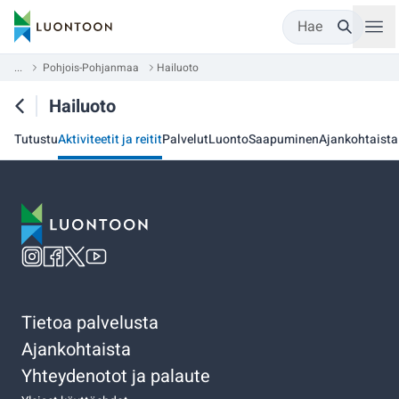
Hae
...
Pohjois-Pohjanmaa
Hailuoto
Hailuoto
Tutustu
Aktiviteetit ja reitit
Palvelut
Luonto
Saapuminen
Ajankohtaista
Tietoa palvelusta
Ajankohtaista
Yhteydenotot ja palaute