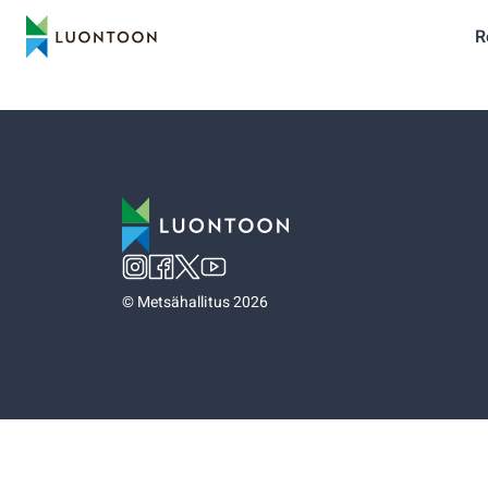
R
©
Metsähallitus 2026