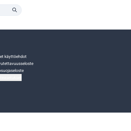
set käyttöehdot
utettavuusseloste
osuojaseloste
teasetukset