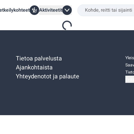
etkeilykohteet
Aktiviteetit
Tietoa palvelusta
Ylei
Saav
Ajankohtaista
Tiet
Yhteydenotot ja palaute
Eväs