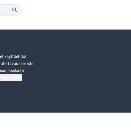
set käyttöehdot
utettavuusseloste
osuojaseloste
teasetukset