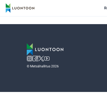
R
©
Metsähallitus 2026