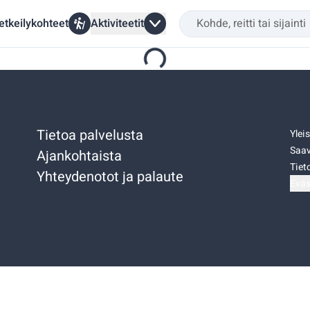
etkeilykohteet
Aktiviteetit
Tietoa palvelusta
Ylei
Saav
Ajankohtaista
Tiet
Yhteydenotot ja palaute
Eväs