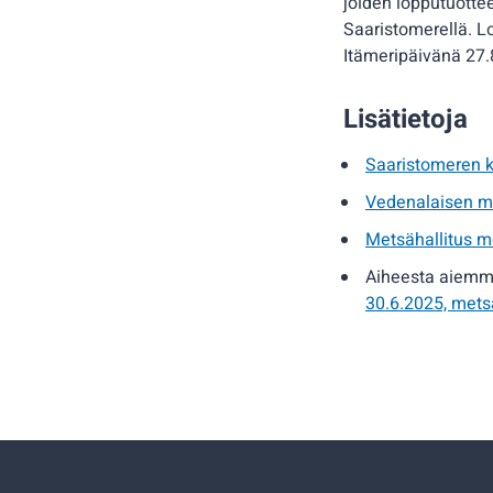
joiden lopputuottee
Saaristomerellä. L
Itämeripäivänä 27.
Lisätietoja
Saaristomeren k
Vedenalaisen me
Metsähallitus m
Aiheesta aiemm
30.6.2025, metsa