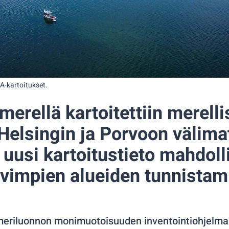
-kartoitukset.
merellä kartoitettiin merelli
Helsingin ja Porvoon välim
 uusi kartoitustieto mahdoll
ävimpien alueiden tunnistam
meriluonnon monimuotoisuuden inventointiohjelm