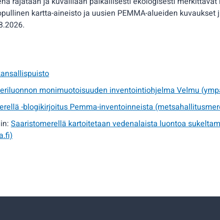
na rajataan ja kuvaillaan paikallisesti ekologisesti merkittävät
opullinen kartta-aineisto ja uusien PEMMA-alueiden kuvaukset j
8.2026.
ansallispuisto
riluonnon monimuotoisuuden inventointiohjelma Velmu (ympar
erellä -blogikirjoitus Pemma-inventoinneista (metsahallitusmer
in:
Saaristomerellä kartoitetaan vedenalaista luontoa sukeltama
.fi)