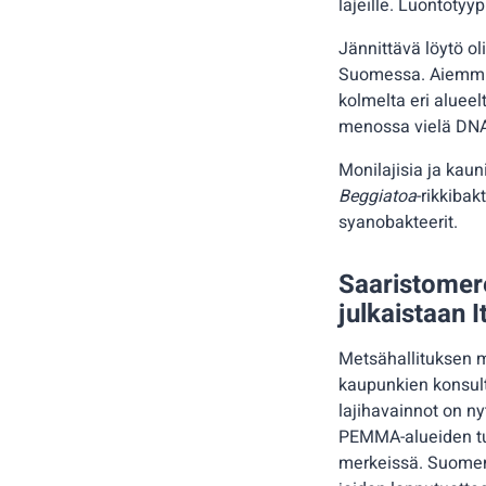
lajeille. Luontoty
Jännittävä löytö 
Suomessa. Aiemmin 
kolmelta eri alueel
menossa vielä DNA-
Monilajisia ja kaun
Beggiatoa
-rikkibak
syanobakteerit.
Saaristomer
julkaistaan 
Metsähallituksen m
kaupunkien konsult
lajihavainnot on n
PEMMA-alueiden tun
merkeissä. Suomen 