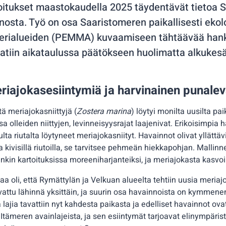
toitukset maastokaudella 2025 täydentävät tietoa 
osta. Työ on osa Saaristomeren paikallisesti ekol
erialueiden (PEMMA) kuvaamiseen tähtäävää hank
aatiin aikataulussa päätökseen huolimatta alkukes
eriajokasesiintymiä ja harvinainen punale
ttä meriajokasniittyjä (
Zostera marina
) löytyi monilta uusilta pai
a olleiden niittyjen, levinneisyysrajat laajenivat. Erikoisimpia h
ta riutalta löytyneet meriajokasniityt. Havainnot olivat yllättävi
 kivisillä riutoilla, se tarvitsee pehmeän hiekkapohjan. Mallinne
enkin kartoituksissa moreeniharjanteiksi, ja meriajokasta kasvoi
vaa oli, että Rymättylän ja Velkuan alueelta tehtiin uusia meria
avattu lähinnä yksittäin, ja suurin osa havainnoista on kymmen
a lajia tavattiin nyt kahdesta paikasta ja edelliset havainnot ova
Itämeren avainlajeista, ja sen esiintymät tarjoavat elinympäris