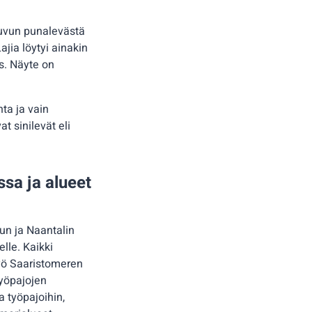
uvun punalevästä
jia löytyi ainakin
s. Näyte on
nta ja vain
t sinilevät eli
sa ja alueet
un ja Naantalin
lle. Kaikki
Työ Saaristomeren
työpajojen
 työpajoihin,