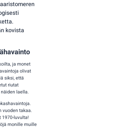
Saaristomeren
ogisesti
etta.
än kovista
vähavainto
koilta, ja monet
avaintoja olivat
ä siksi, että
tut riutat
 näiden laella.
jokashavaintoja.
en vuoden takaa.
t 1970-luvulta!
töjä monille muille