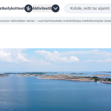
etkeilykohteet
Aktiviteetit
a Porvoon välimatkan verran – uusi kartoitustieto mahdollistaa merkittävimpien alu