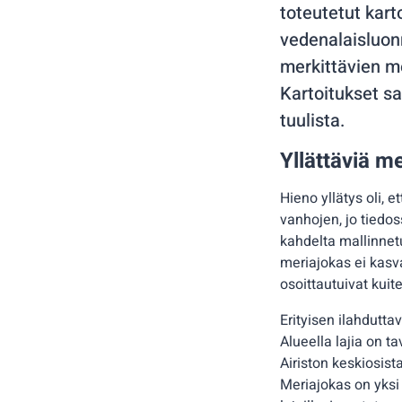
toteutetut kar
vedenalaisluonn
merkittävien m
Kartoitukset s
tuulista.
Yllättäviä m
Hieno yllätys oli, e
vanhojen, jo tiedoss
kahdelta mallinnetul
meriajokas ei kasva
osoittautuivat kuit
Erityisen ilahdutta
Alueella lajia on t
Airiston keskiosist
Meriajokas on yksi 