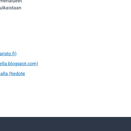
 merialueet
ulkaistaan
isto.fi)
ella.blogspot.com)
lla (tiedote