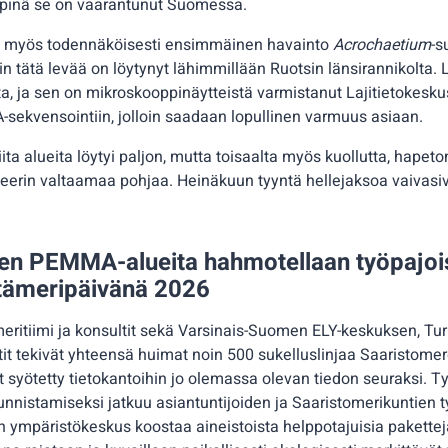
yppinä se on vaarantunut Suomessa.
oli myös todennäköisesti ensimmäinen havainto
Acrochaetium
-s
tätä levää on löytynyt lähimmillään Ruotsin länsirannikolta. La
ta, ja sen on mikroskooppinäytteistä varmistanut Lajitietokesku
sekvensointiin, jolloin saadaan lopullinen varmuus asiaan.
iita alueita löytyi paljon, mutta toisaalta myös kuollutta, hapeto
teerin valtaamaa pohjaa. Heinäkuun tyyntä hellejaksoa vaivasiva
en PEMMA-alueita hahmotellaan työpajois
Itämeripäivänä 2026
eritiimi ja konsultit sekä Varsinais-Suomen ELY-keskuksen, Tur
it tekivät yhteensä huimat noin 500 sukelluslinjaa Saaristomere
yt syötetty tietokantoihin jo olemassa olevan tiedon seuraksi. 
nistamiseksi jatkuu asiantuntijoiden ja Saaristomerikuntien 
ympäristökeskus koostaa aineistoista helppotajuisia paketteja