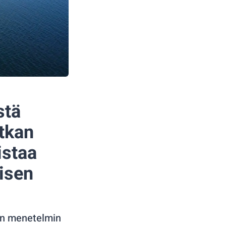
stä
atkan
istaa
isen
an menetelmin