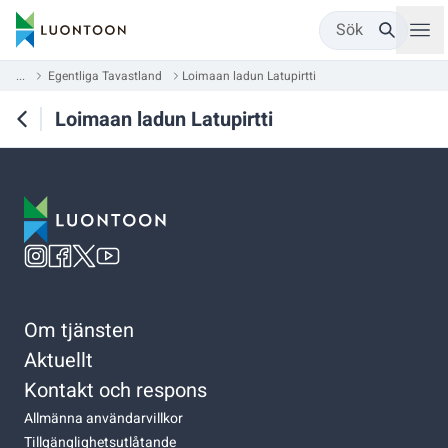
Sök
...
Egentliga Tavastland
Loimaan ladun Latupirtti
Loimaan ladun Latupirtti
Om tjänsten
Aktuellt
Kontakt och respons
Allmänna användarvillkor
Tillgänglighetsutlåtande