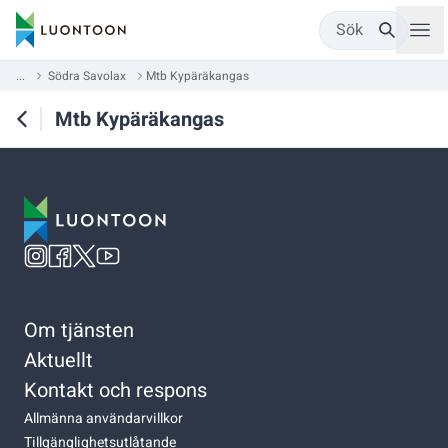
Sök
...
Södra Savolax
Mtb Kypäräkangas
Mtb Kypäräkangas
Om tjänsten
Aktuellt
Kontakt och respons
Allmänna användarvillkor
Tillgänglighetsutlåtande