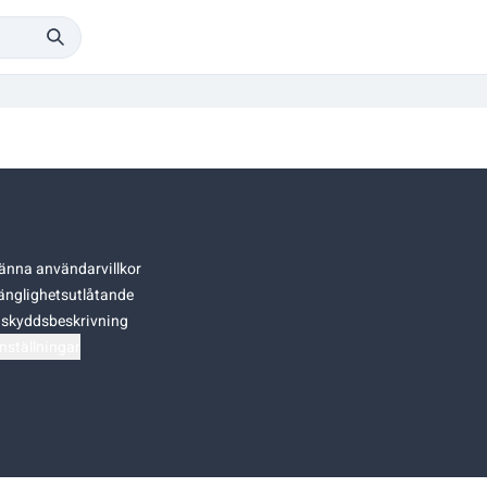
änna användarvillkor
gänglighetsutlåtande
skyddsbeskrivning
nställningar