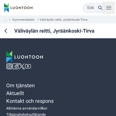
Sök
...
Kymmenedalen
Väliväylän reitti, Jyräänkoski-Tirva
Väliväylän reitti, Jyräänkoski-Tirva
Om tjänsten
Aktuellt
Kontakt och respons
Allmänna användarvillkor
Tillgänglighetsutlåtande