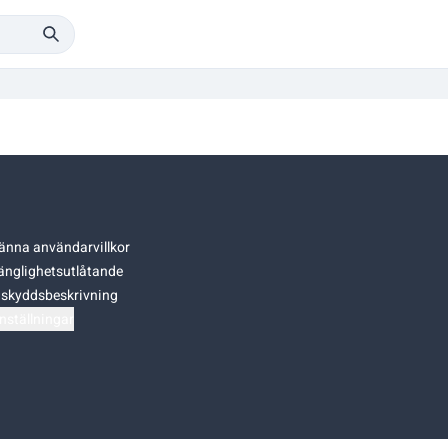
änna användarvillkor
gänglighetsutlåtande
skyddsbeskrivning
nställningar